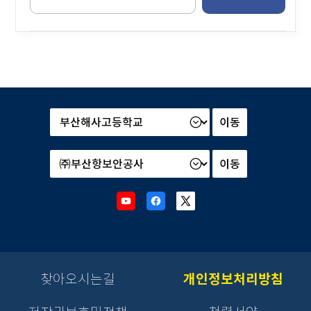
력
해
주
세
요.
본
부
및
산
소
하
속
기
기
관
관
Youtube
Facebook
X
선
선
새
새
새
택
택
창
창
창
후
후
으
으
으
이
이
로
로
로
동
동
이
이
이
찾아오시는길
개인정보처리방침
버
버
동
동
동
튼
튼
을