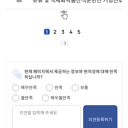
44
테
이
블
2
3
4
5
1
현재 페이지에서 제공하는 정보와 편의성에 대해 만족
하십니까?
매우만족
만족
보통
불만족
매우불만족
의
견
을
입