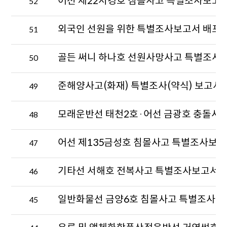
어선 제22서경호 침몰사고 특별조사보고
요.
52
부,
작
성
외국인 선원을 위한 특별조사보고서 배포 알
51
자,
작
골든 써니 하나호 선원사망사고 특별조사
50
성
일,
조
준해양사고(화재) 특별조사(약식) 보고서
49
회
수
가
모래운반선 태천2호·어선 금광호 충돌사
48
출
력
어선 제135금성호 침몰사고 특별조사보고
47
된
특
별
기타선 서해호 전복사고 특별조사보고서 
46
조
사
보
일반화물선 금양6호 침몰사고 특별조사보
45
고
서