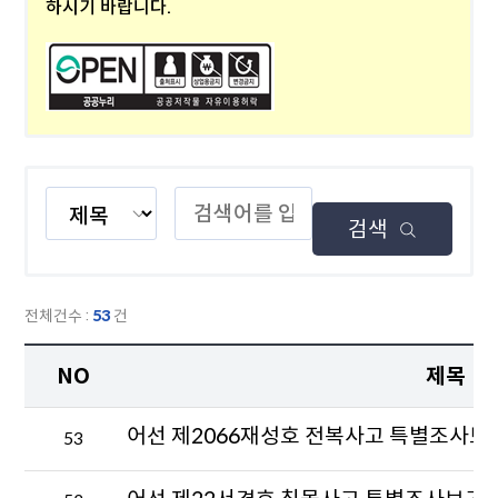
하시기 바랍니다.
제
검
목,
색
검색
내
어
용,
를
제
입
목
력
전체건수 :
53
건
+내
하
용
세
NO
제목
중
요.
선
NO,
택
어선 제2066재성호 전복사고 특별조사보
53
제
하
목,
세
첨