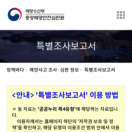
전
체
메
뉴
보
특별조사보고서
이
기
버
튼
정책바다
해양사고 조사·심판 정보
특별조사보고서
<안내> '특별조사보고서' 이용 방법
ㅇ 동 자료는
'공공누리 제4유형'
에 해당하는 자료입니
다.
이용자께서는 홈페이지 하단의 '저작권 보호 및 정
책'을 확인하고, 해당 유형의 이용조건 범위 안에서 이용