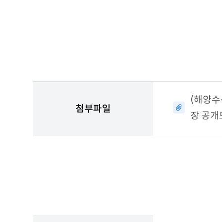
이
출
력
된
채
용
정
보
테
이
(해양수
블
첨부파일
장 공개
이