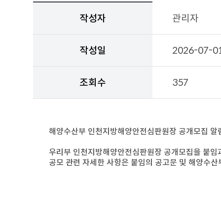
작
성
작성자
관리자
자,
작
성
작성일
2026-07-0
일,
조
회
조회수
357
수,
첨
부
파
일,
해양수산부 인천지방해양안전심판원장 공개모집 알
채
용
우리부 인천지방해양안전심판원장 공개모집을 붙임과
정
공모 관련 자세한 사항은 붙임의 공고문 및 해양수산
보
상
세
내
용