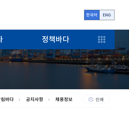
한국어
ENG
전
다
정책바다
체
메
뉴
알림바다
공지사항
채용정보
인쇄
보