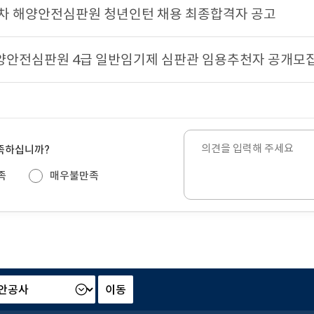
제2차 해양안전심판원 청년인턴 채용 최종합격자 공고
안전심판원 4급 일반임기제 심판관 임용추천자 공개모집
의
만족하십니까?
견
을
족
매우불만족
입
력
해
주
세
요.