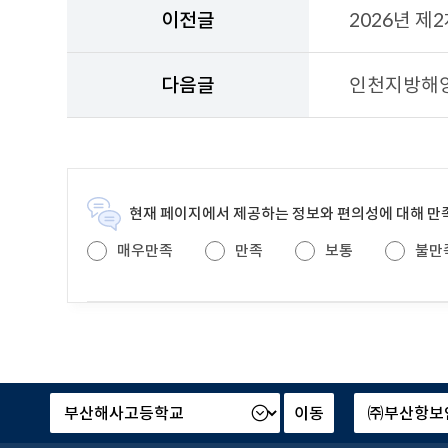
전
이전글
2026년 
게
시
물
다음글
인천지방해양
과
다
음
게
시
물
현재 페이지에서 제공하는 정보와 편의성에 대해 
을
안
매우만족
만족
보통
불만
내
하
는
테
이
블
본
산
부
하
및
기