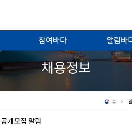
참여바다
알림바
채용정보
홈
공개모집 알림