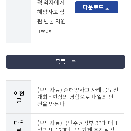
적 약자에게
다운로드
해양사고 심
판 변론 지원.
hwpx
목록
이
전
(보도자료) 준해양사고 사례 공모전
이전
게
개최 - 현장의 경험으로 내일의 안
글
시
전을 만든다
물
과
다
다음
(보도자료)국민주권정부 38대 대표
음
글
성과 및 123대 국정과제 추진실적