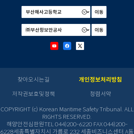
본
부
및
산
소
하
속
기
기
관
관
Youtube
Facebook
X
선
선
새
새
새
택
택
창
창
창
후
후
으
으
으
이
이
로
로
로
동
동
이
이
이
찾아오시는길
개인정보처리방침
버
버
동
동
동
튼
튼
을
저작권보호및정책
청렴서약
을
클
클
릭
릭
COPYRIGHT (c) Korean Maritime Safety Tribunal. ALL
하
하
RIGHTS RESERVED.
면
면
해양안전심판원TEL 044)200-6220 FAX 044)200-
새
새
창
6228세종특별자치시 가름로 232 세종비즈니스센터 A동
창