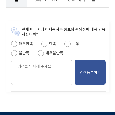
게
시
물
을
안
내
현재 페이지에서 제공하는 정보와 편의성에 대해 만족
하
하십니까?
는
매우만족
만족
보통
테
이
불만족
매우불만족
블
의
견
을
입
력
해
주
세
요.