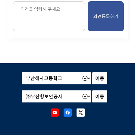
블
의
견
을
입
력
해
주
세
요.
본
부
및
산
소
하
속
기
기
관
관
Youtube
Facebook
X
선
선
새
새
새
택
택
창
창
창
후
후
으
으
으
이