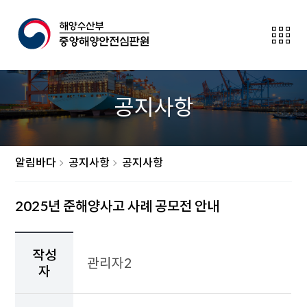
전
체
메
뉴
보
공지사항
이
기
버
튼
알림바다
공지사항
공지사항
2025년 준해양사고 사례 공모전 안내
작
성
작성
관리자2
자,
자
작
성