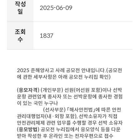
일,
작성
2025-06-09
조
일
회
수,
첨
조회
부
1837
수
파
일,
공
지
사
2025 준해양사고 사례 공모전 안내입니다.(공모전
항
에 관한 세부사항은 아래 공모전 누리집 확인)
상
세
(
응모자격
) (개인부문) 선원(어선원 포함)이나 선박
내
운항 관련업계 종사자 또는 선박운항에 종사한 경험
용
이 있는 국민 누구나
이
(선사부문) 「해사안전법」에 따른 안전
출
관리대행업자(내·외항 포함), 선박소유자가 직접
력
안전관리체제 관련 업무를 수행할 경우 선박 소유자
된
(
응모방법
) 공모전 누리집에서 응모양식 등을 다운
공
받아 작성한 후 온라인 또는 전자우편으로 접수
지