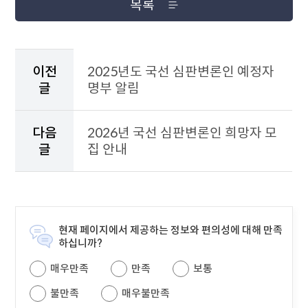
목록
이
전
이전
2025년도 국선 심판변론인 예정자
게
글
명부 알림
시
물
과
다음
2026년 국선 심판변론인 희망자 모
다
글
집 안내
음
게
시
물
을
안
현재 페이지에서 제공하는 정보와 편의성에 대해 만족
내
하십니까?
하
매우만족
만족
보통
는
테
불만족
매우불만족
이