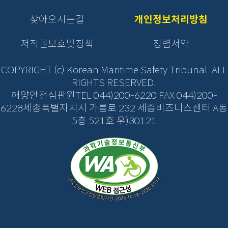
이
로
로
로
동
동
이
이
이
찾아오시는길
개인정보처리방침
버
버
동
동
동
튼
튼
을
저작권보호및정책
청렴서약
을
클
클
릭
릭
COPYRIGHT (c) Korean Maritime Safety Tribunal. ALL
하
하
RIGHTS RESERVED.
면
면
해양안전심판원TEL 044)200-6220 FAX 044)200-
새
새
창
6228세종특별자치시 가름로 232 세종비즈니스센터 A동
창
열
열
5층 521호 우)30121
림
림