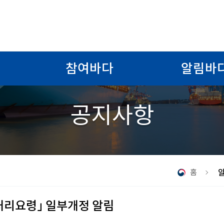
참여바다
알림바
공지사항
홈
처리요령」 일부개정 알림