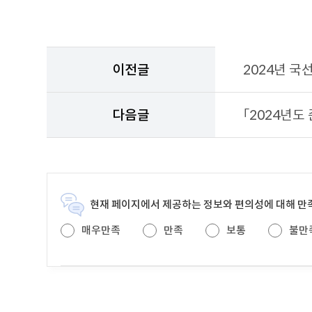
이
전
이전글
2024년 국
게
시
물
다음글
「2024년도
과
다
음
게
시
물
현재 페이지에서 제공하는 정보와 편의성에 대해 
을
안
매우만족
만족
보통
불만
내
하
는
테
이