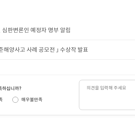
선 심판변론인 예정자 명부 알림
 준해양사고 사례 공모전 」 수상작 발표
의
만족하십니까?
견
을
족
매우불만족
입
력
해
주
세
요.