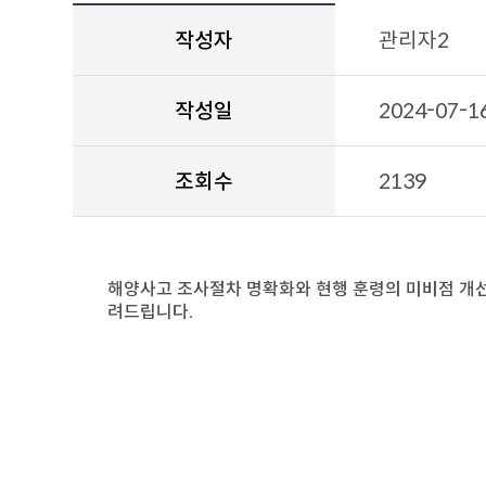
작
성
작성자
관리자2
자,
작
성
작성일
2024-07-1
일,
조
회
조회수
2139
수,
첨
부
파
일,
해양사고 조사절차 명확화와 현행 훈령의 미비점 개선
공
려드립니다.
지
사
항
상
세
내
용