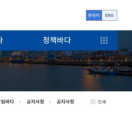
한국어
ENG
전
다
정책바다
체
메
뉴
알림바다
공지사항
공지사항
인쇄
보