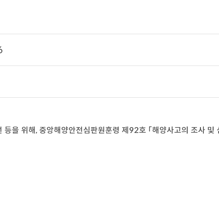
6
 등을 위해, 중앙해양안전심판원훈령 제92호 「해양사고의 조사 및