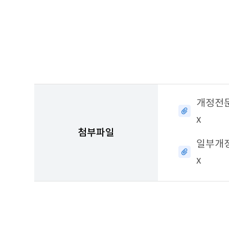
이
출
력
된
공
지
사
항
테
이
개정전문
블
x
첨부파일
일부개정
x